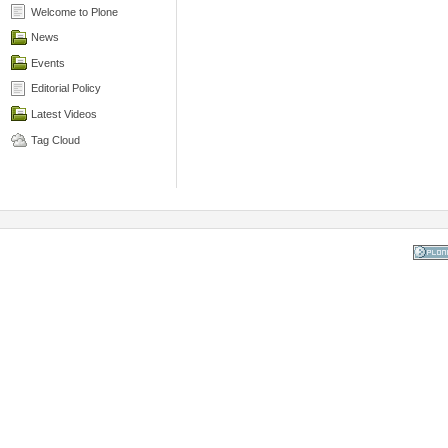
Welcome to Plone
News
Events
Editorial Policy
Latest Videos
Tag Cloud
Powered
the Op
Co
Mana
Sy