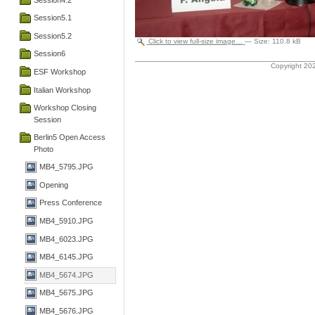
Session5.1
Session5.2
Click to view full-size image…
—
Size
:
110.8 kB
Session6
Copyright 202
ESF Workshop
Italian Workshop
Workshop Closing
Session
Berlin5 Open Access
Photo
MB4_5795.JPG
Opening
Press Conference
MB4_5910.JPG
MB4_6023.JPG
MB4_6145.JPG
MB4_5674.JPG
MB4_5675.JPG
MB4_5676.JPG