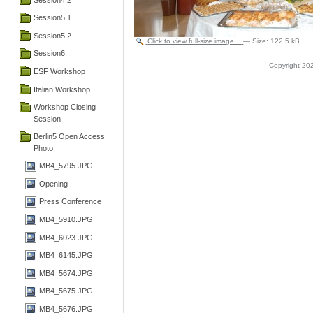
Session5.1
Session5.2
Click to view full-size image…
—
Size
:
122.5 kB
Session6
Copyright 202
ESF Workshop
Italian Workshop
Workshop Closing
Session
Berlin5 Open Access
Photo
MB4_5795.JPG
Opening
Press Conference
MB4_5910.JPG
MB4_6023.JPG
MB4_6145.JPG
MB4_5674.JPG
MB4_5675.JPG
MB4_5676.JPG