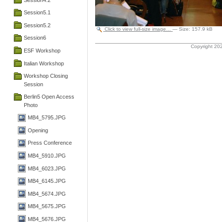
Session5.1
Session5.2
Click to view full-size image…
—
Size
:
157.9 kB
Session6
Copyright 202
ESF Workshop
Italian Workshop
Workshop Closing
Session
Berlin5 Open Access
Photo
MB4_5795.JPG
Opening
Press Conference
MB4_5910.JPG
MB4_6023.JPG
MB4_6145.JPG
MB4_5674.JPG
MB4_5675.JPG
MB4_5676.JPG