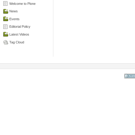
Welcome to Plone
News
Events
Editorial Policy
Latest Videos
Tag Cloud
Powered
the Op
Co
Mana
Sy