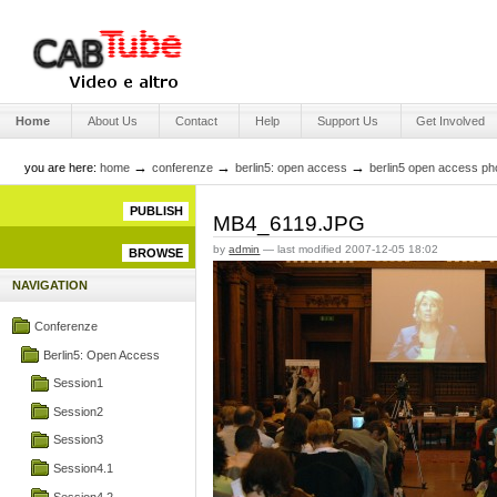
Skip
to
content.
|
Skip
Engage Media
to
Sections
navigation
Home
About Us
Contact
Help
Support Us
Get Involved
→
→
→
you are here:
home
conferenze
berlin5: open access
berlin5 open access ph
PUBLISH
MB4_6119.JPG
by
admin
—
last modified
2007-12-05 18:02
BROWSE
NAVIGATION
Conferenze
Berlin5: Open Access
Session1
Session2
Session3
Session4.1
Session4.2