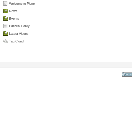
Welcome to Plone
News
Events
Editorial Policy
Latest Videos
Tag Cloud
Powered
the Op
Co
Mana
Sy