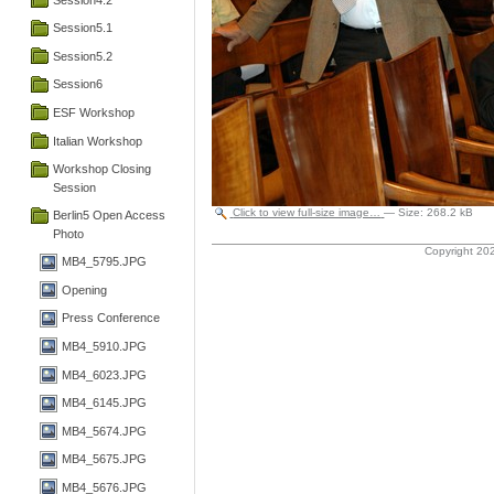
Session5.1
Session5.2
Session6
ESF Workshop
Italian Workshop
Workshop Closing
Session
Click to view full-size image…
—
Size
:
268.2 kB
Berlin5 Open Access
Photo
Copyright 202
MB4_5795.JPG
Opening
Press Conference
MB4_5910.JPG
MB4_6023.JPG
MB4_6145.JPG
MB4_5674.JPG
MB4_5675.JPG
MB4_5676.JPG