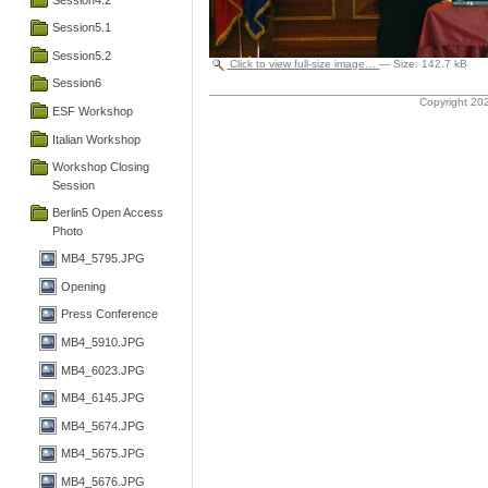
Session5.1
Session5.2
Click to view full-size image…
—
Size
:
142.7 kB
Session6
Copyright 202
ESF Workshop
Italian Workshop
Workshop Closing
Session
Berlin5 Open Access
Photo
MB4_5795.JPG
Opening
Press Conference
MB4_5910.JPG
MB4_6023.JPG
MB4_6145.JPG
MB4_5674.JPG
MB4_5675.JPG
MB4_5676.JPG