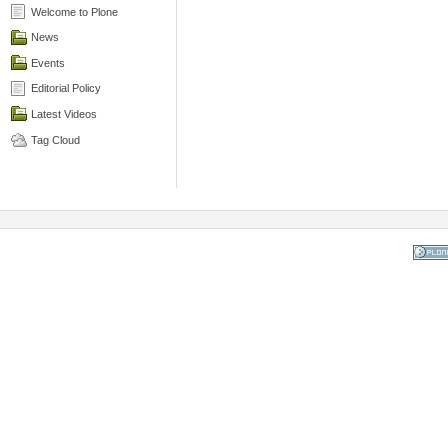
Welcome to Plone
News
Events
Editorial Policy
Latest Videos
Tag Cloud
Powered
the Op
Co
Mana
Sy