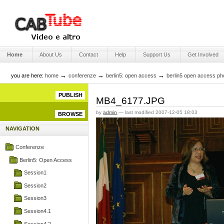
Skip
to
content.
|
Skip
Engage Media
to
Sections
navigation
Home
About Us
Contact
Help
Support Us
Get Involved
→
→
→
you are here:
home
conferenze
berlin5: open access
berlin5 open access ph
PUBLISH
MB4_6177.JPG
by
admin
—
last modified
2007-12-05 18:03
BROWSE
NAVIGATION
Conferenze
Berlin5: Open Access
Session1
Session2
Session3
Session4.1
Session4.2