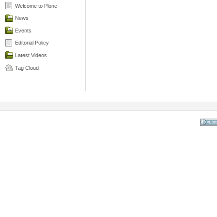
Welcome to Plone
News
Events
Editorial Policy
Latest Videos
Tag Cloud
Powered
the Op
Co
Mana
Sy