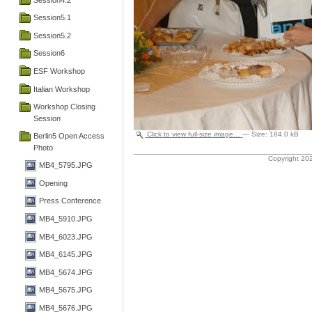
Session5.1
Session5.2
Session6
ESF Workshop
Italian Workshop
Workshop Closing
Session
Click to view full-size image…
—
Size
:
184.0 kB
Berlin5 Open Access
Photo
Copyright 202
MB4_5795.JPG
Opening
Press Conference
MB4_5910.JPG
MB4_6023.JPG
MB4_6145.JPG
MB4_5674.JPG
MB4_5675.JPG
MB4_5676.JPG