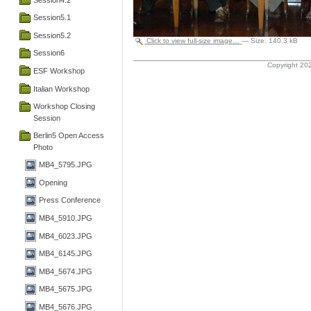
Session5.1
Session5.2
Click to view full-size image…
—
Size
:
140.3 kB
Session6
Copyright 202
ESF Workshop
Italian Workshop
Workshop Closing
Session
Berlin5 Open Access
Photo
MB4_5795.JPG
Opening
Press Conference
MB4_5910.JPG
MB4_6023.JPG
MB4_6145.JPG
MB4_5674.JPG
MB4_5675.JPG
MB4_5676.JPG