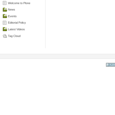
Welcome to Plone
News
Events
Editorial Policy
Latest Videos
Tag Cloud
Powered
the Op
Co
Mana
Sy