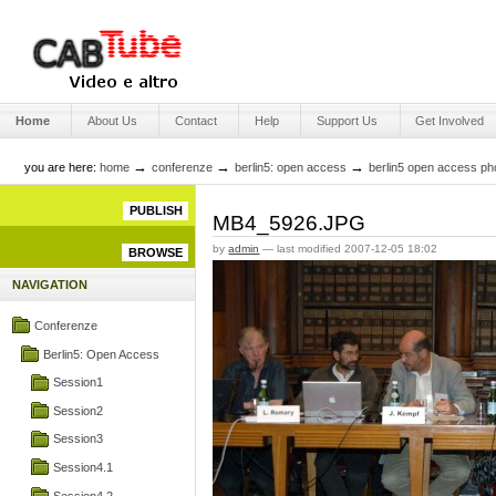
Skip
to
content.
|
Skip
Engage Media
to
Sections
navigation
Home
About Us
Contact
Help
Support Us
Get Involved
→
→
→
you are here:
home
conferenze
berlin5: open access
berlin5 open access ph
PUBLISH
MB4_5926.JPG
by
admin
—
last modified
2007-12-05 18:02
BROWSE
NAVIGATION
Conferenze
Berlin5: Open Access
Session1
Session2
Session3
Session4.1
Session4.2