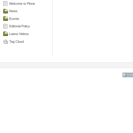
Welcome to Plone
News
Events
Editorial Policy
Latest Videos
Tag Cloud
Powered
the Op
Co
Mana
Sy