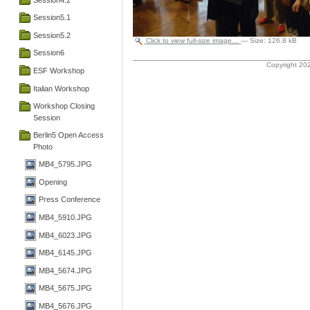
Session5.1
Session5.2
Click to view full-size image…
—
Size
:
126.8 kB
Session6
Copyright 202
ESF Workshop
Italian Workshop
Workshop Closing
Session
Berlin5 Open Access
Photo
MB4_5795.JPG
Opening
Press Conference
MB4_5910.JPG
MB4_6023.JPG
MB4_6145.JPG
MB4_5674.JPG
MB4_5675.JPG
MB4_5676.JPG