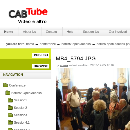
Skip
to
content.
|
Skip
Engage Media
to
Sections
navigation
Home
About Us
Contact
Help
Support Us
Get Involved
→
→
→
you are here:
home
conferenze
berlin5: open access
berlin5 open access ph
PUBLISH
MB4_5794.JPG
by
admin
—
last modified
2007-12-05 18:02
BROWSE
NAVIGATION
Conferenze
Berlin5: Open Access
Session1
Session2
Session3
Session4.1
Session4.2