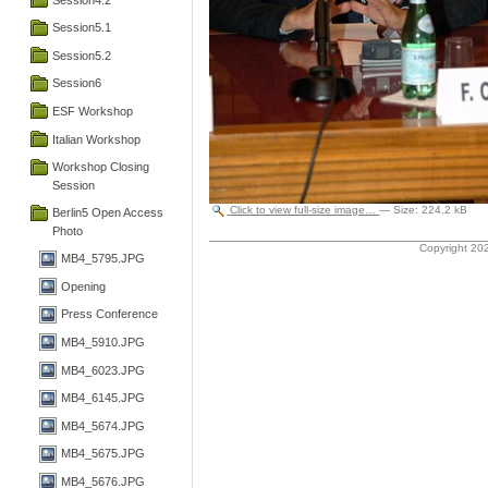
Session5.1
Session5.2
Session6
ESF Workshop
Italian Workshop
Workshop Closing
Session
Click to view full-size image…
—
Size
:
224.2 kB
Berlin5 Open Access
Photo
Copyright 202
MB4_5795.JPG
Opening
Press Conference
MB4_5910.JPG
MB4_6023.JPG
MB4_6145.JPG
MB4_5674.JPG
MB4_5675.JPG
MB4_5676.JPG