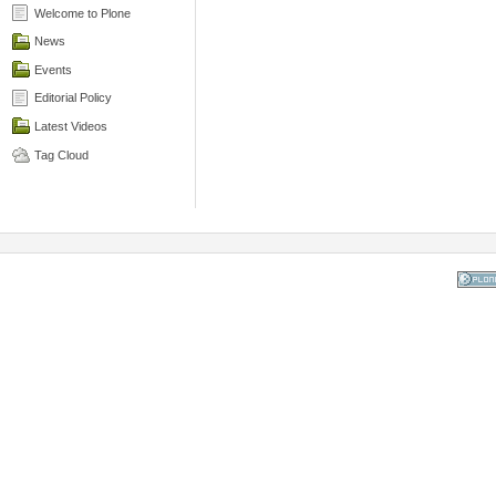
Welcome to Plone
News
Events
Editorial Policy
Latest Videos
Tag Cloud
Powered
the Op
Co
Mana
Sy