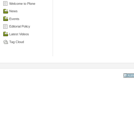
Welcome to Plone
News
Events
Editorial Policy
Latest Videos
Tag Cloud
Powered
the Op
Co
Mana
Sy