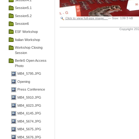
Session5.1
Session5.2
Click to view full-size image…
—
Size
:
139.5 kB
Session6
Copyright 202
ESF Workshop
Italian Workshop
Workshop Closing
Session
Berlin5 Open Access
Photo
MB4_5795.JPG
Opening
Press Conference
MB4_5910.JPG
MB4_6023.JPG
MB4_6145.JPG
MB4_5674.JPG
MB4_5675.JPG
MB4_5676.JPG