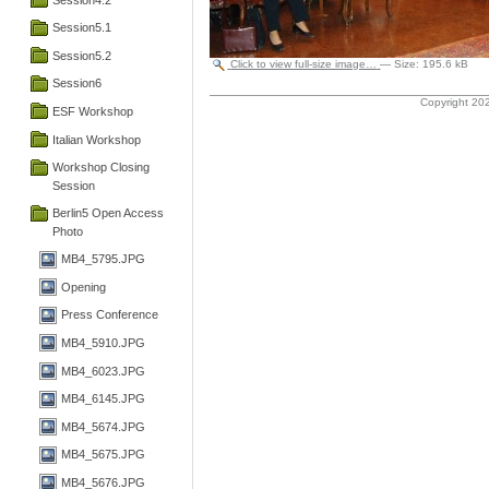
Session5.1
Session5.2
Click to view full-size image…
—
Size
:
195.6 kB
Session6
Copyright 202
ESF Workshop
Italian Workshop
Workshop Closing
Session
Berlin5 Open Access
Photo
MB4_5795.JPG
Opening
Press Conference
MB4_5910.JPG
MB4_6023.JPG
MB4_6145.JPG
MB4_5674.JPG
MB4_5675.JPG
MB4_5676.JPG