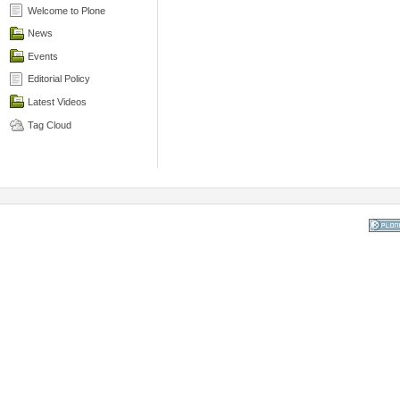
Welcome to Plone
News
Events
Editorial Policy
Latest Videos
Tag Cloud
Powered
the Op
Co
Mana
Sy