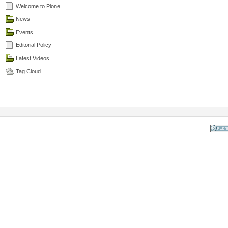
Welcome to Plone
News
Events
Editorial Policy
Latest Videos
Tag Cloud
Powered
the Op
Co
Mana
Sy