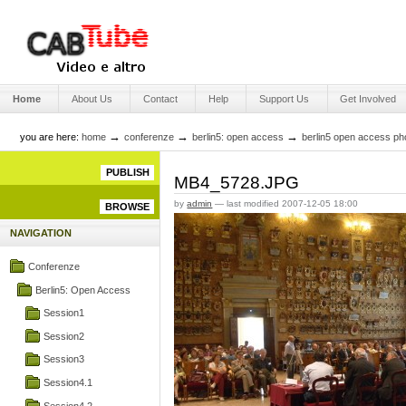
Skip
to
content.
|
Skip
Engage Media
to
Sections
navigation
Home
About Us
Contact
Help
Support Us
Get Involved
→
→
→
you are here:
home
conferenze
berlin5: open access
berlin5 open access ph
PUBLISH
MB4_5728.JPG
by
admin
—
last modified
2007-12-05 18:00
BROWSE
NAVIGATION
Conferenze
Berlin5: Open Access
Session1
Session2
Session3
Session4.1
Session4.2