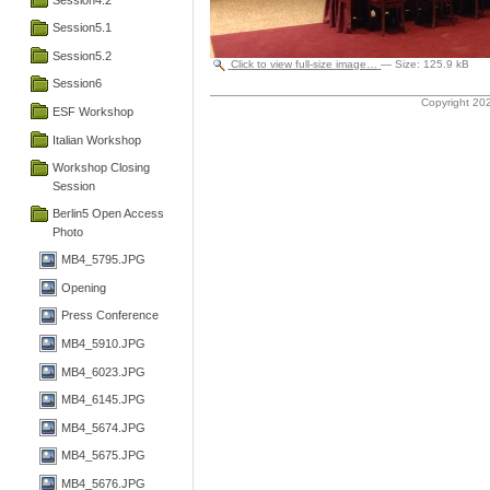
Session5.1
Session5.2
Click to view full-size image…
—
Size
:
125.9 kB
Session6
Copyright 202
ESF Workshop
Italian Workshop
Workshop Closing
Session
Berlin5 Open Access
Photo
MB4_5795.JPG
Opening
Press Conference
MB4_5910.JPG
MB4_6023.JPG
MB4_6145.JPG
MB4_5674.JPG
MB4_5675.JPG
MB4_5676.JPG