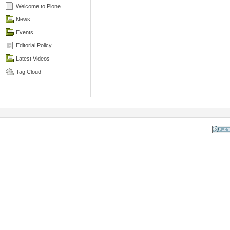
Welcome to Plone
News
Events
Editorial Policy
Latest Videos
Tag Cloud
Powered
the Op
Co
Mana
Sy