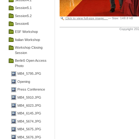
Session5.1
Session5.2
Click to view full-size image…
—
Size
:
148.8 kB
Session6
Copyright 202
ESF Workshop
Italian Workshop
Workshop Closing
Session
Berlin5 Open Access
Photo
MB4_5795.JPG
Opening
Press Conference
MB4_5910.JPG
MB4_6023.JPG
MB4_6145.JPG
MB4_5674.JPG
MB4_5675.JPG
MB4_5676.JPG