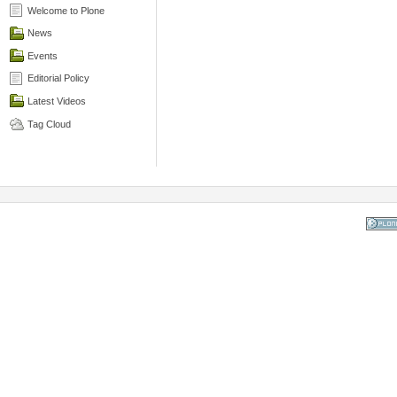
Welcome to Plone
News
Events
Editorial Policy
Latest Videos
Tag Cloud
Powered
the Op
Co
Mana
Sy