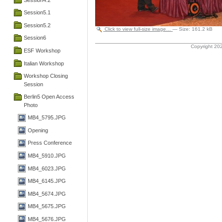
Session5.1
Session5.2
Click to view full-size image…
—
Size
:
161.2 kB
Session6
Copyright 202
ESF Workshop
Italian Workshop
Workshop Closing
Session
Berlin5 Open Access
Photo
MB4_5795.JPG
Opening
Press Conference
MB4_5910.JPG
MB4_6023.JPG
MB4_6145.JPG
MB4_5674.JPG
MB4_5675.JPG
MB4_5676.JPG