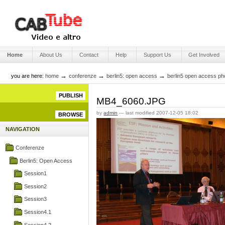
Skip
to
content.
|
Skip
Engage Media
to
Sections
navigation
Home
About Us
Contact
Help
Support Us
Get Involved
→
→
→
you are here:
home
conferenze
berlin5: open access
berlin5 open access ph
PUBLISH
MB4_6060.JPG
by
admin
—
last modified
2007-12-05 18:02
BROWSE
NAVIGATION
Conferenze
Berlin5: Open Access
Session1
Session2
Session3
Session4.1
Session4.2