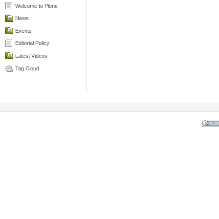
Welcome to Plone
News
Events
Editorial Policy
Latest Videos
Tag Cloud
Powered
the Op
Co
Mana
Sy