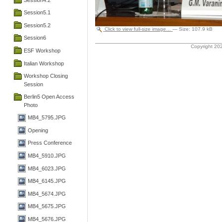
Session5.1
Session5.2
Click to view full-size image…
—
Size
:
107.9 kB
Session6
Copyright 202
ESF Workshop
Italian Workshop
Workshop Closing
Session
Berlin5 Open Access
Photo
MB4_5795.JPG
Opening
Press Conference
MB4_5910.JPG
MB4_6023.JPG
MB4_6145.JPG
MB4_5674.JPG
MB4_5675.JPG
MB4_5676.JPG